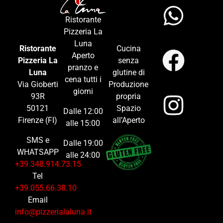
Ristorante
Pizzeria La
Luna
Ristorante
Cucina
Aperto
Pizzeria La
senza
pranzo e
Luna
glutine di
cena tutti i
Via Gioberti
Produzione
giorni
93R
propria
50121
Spazio
Dalle 12:00
Firenze (FI)
all’Aperto
alle 15:00
SMS e
Dalle 19:00
WHATSAPP
alle 24:00
+39.348.914.73.15
Tel
+39.055.66.38.10
Email
info@pizzerialaluna.it