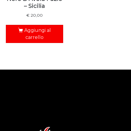
– Sicilia
€
20,00
Aggiungi al
carrello