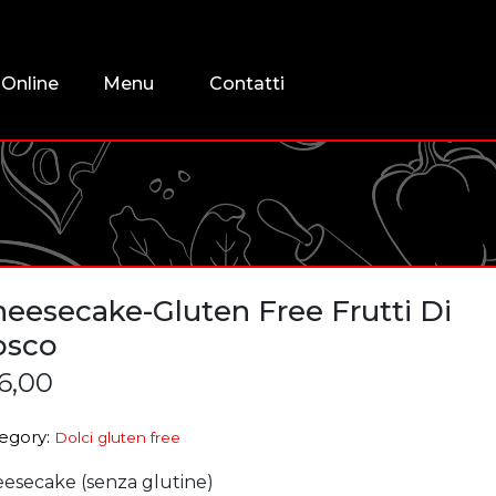
 Online
Menu
Contatti
eesecake-Gluten Free Frutti Di
osco
6,00
egory:
Dolci gluten free
esecake (senza glutine)