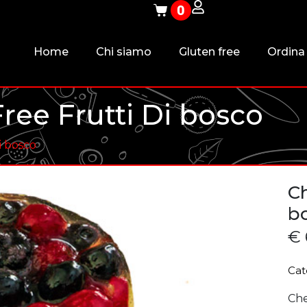
0
Home
Chi siamo
Gluten free
Ordina
ee Frutti Di bosco
i bosco
Ch
b
€
Cat
Che