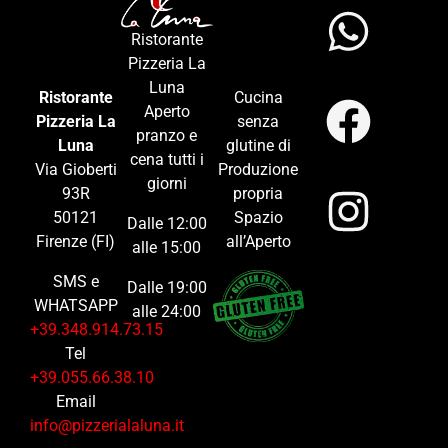
Ristorante
Pizzeria La
Luna
Ristorante
Cucina
Aperto
Pizzeria La
senza
pranzo e
Luna
glutine di
cena tutti i
Via Gioberti
Produzione
giorni
93R
propria
50121
Spazio
Dalle 12:00
Firenze (FI)
all’Aperto
alle 15:00
SMS e
Dalle 19:00
WHATSAPP
alle 24:00
+39.348.914.73.15
Tel
+39.055.66.38.10
Email
info@pizzerialaluna.it