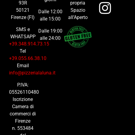
93R
propria
50121
Spazio
Dalle 12:00
Firenze (FI)
all’Aperto
alle 15:00
SMS e
Dalle 19:00
WHATSAPP
alle 24:00
+39.348.914.73.15
Tel
+39.055.66.38.10
Email
info@pizzerialaluna.it
P.IVA:
05526110480
Iscrizione
Camera di
commerci di
Firenze
n. 553484