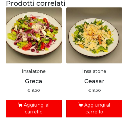
Prodotti correlati
Insalatone
Insalatone
Greca
Ceasar
€
8,50
€
8,50
Aggiungi al
Aggiungi al
carrello
carrello