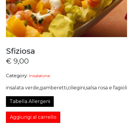
Sfiziosa
€
9,00
Category:
Insalatone
insalata verde,gamberetti,ciliegini,salsa rosa e fagioli
Tabella Allergeni
Aggiungi al carrello