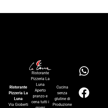
Ristorante
Pizzeria La
Luna
Ristorante
Cucina
Aperto
Pizzeria La
senza
pranzo e
Luna
glutine di
cena tutti i
Via Gioberti
Produzione
giorni