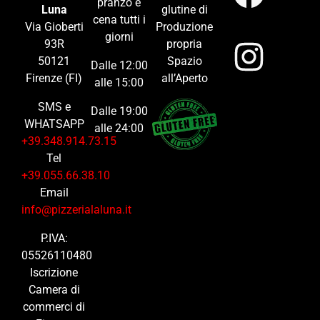
pranzo e
Luna
glutine di
cena tutti i
Via Gioberti
Produzione
giorni
93R
propria
50121
Spazio
Dalle 12:00
Firenze (FI)
all’Aperto
alle 15:00
SMS e
Dalle 19:00
WHATSAPP
alle 24:00
+39.348.914.73.15
Tel
+39.055.66.38.10
Email
info@pizzerialaluna.it
P.IVA:
05526110480
Iscrizione
Camera di
commerci di