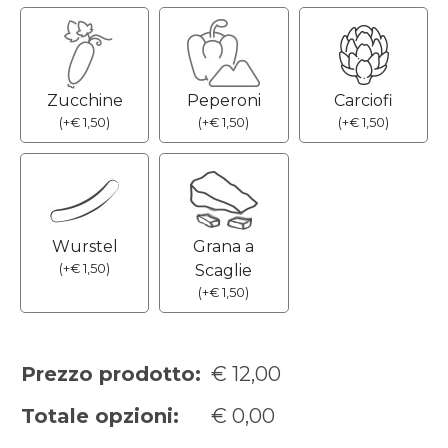
Zucchine
Peperoni
Carciofi
(
+
€
1,50
)
(
+
€
1,50
)
(
+
€
1,50
)
Wurstel
Grana a
(
+
€
1,50
)
Scaglie
(
+
€
1,50
)
Prezzo prodotto:
€
12,00
Totale opzioni:
€
0,00