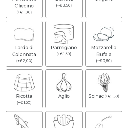
Ciliegino
(
+
€
3,50
)
(
+
€
1,00
)
Lardo di
Parmigiano
Mozzarella
Colonnata
(
+
€
1,50
)
Bufala
(
+
€
2,00
)
(
+
€
3,50
)
Ricotta
Aglio
Spinaci
(
+
€
1,50
)
(
+
€
1,50
)