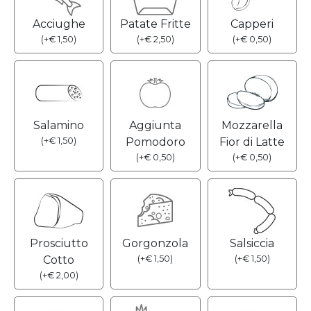
Acciughe
Patate Fritte
Capperi
(
+
€
1,50
)
(
+
€
2,50
)
(
+
€
0,50
)
Salamino
Aggiunta
Mozzarella
(
+
€
1,50
)
Pomodoro
Fior di Latte
(
+
€
0,50
)
(
+
€
0,50
)
Prosciutto
Gorgonzola
Salsiccia
Cotto
(
+
€
1,50
)
(
+
€
1,50
)
(
+
€
2,00
)