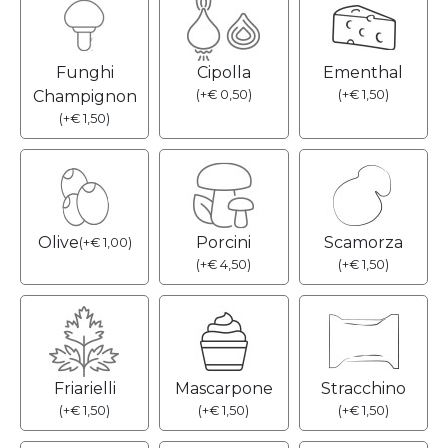
Funghi
Cipolla
Ementhal
Champignon
(
+
€
0,50
)
(
+
€
1,50
)
(
+
€
1,50
)
Olive
Porcini
Scamorza
(
+
€
1,00
)
(
+
€
4,50
)
(
+
€
1,50
)
Friarielli
Mascarpone
Stracchino
(
+
€
1,50
)
(
+
€
1,50
)
(
+
€
1,50
)