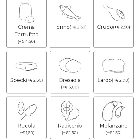
Crema
Tonno
Crudo
(
+
€
2,50
)
(
+
€
2,50
)
Tartufata
(
+
€
4,50
)
Speck
Bresaola
Lardo
(
+
€
2,50
)
(
+
€
2,00
)
(
+
€
3,00
)
Rucola
Radicchio
Melanzane
(
+
€
1,50
)
(
+
€
1,50
)
(
+
€
1,50
)